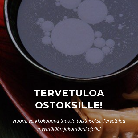
TERVETULOA
OSTOKSILLE!
Huom. verkkokauppa tauolla toistaiseksi. Tervetuloa
myymälään Jakomäenkujalle!