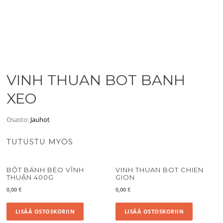
VINH THUAN BOT BANH
XEO
Osasto:
Jauhot
TUTUSTU MYÖS
BỘT BÁNH BÈO VĨNH
VINH THUAN BOT CHIEN
THUẬN 400G
GION
0,00
€
0,00
€
LISÄÄ OSTOSKORIIN
LISÄÄ OSTOSKORIIN