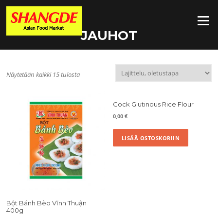
Siirry
suoraan
Valikko
sisältöön
JAUHOT
Näytetään kaikki 15 tulosta
Cock Glutinous Rice Flour
0,00
€
LISÄÄ OSTOSKORIIN
Bột Bánh Bèo Vĩnh Thuận
400g