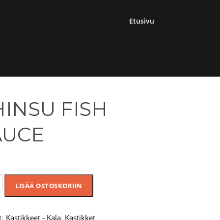
Etusivu
INSU FISH
AUCE
U
LISÄÄ OSTOSKORIIN
t:
Kastikkeet - Kala
,
Kastikket