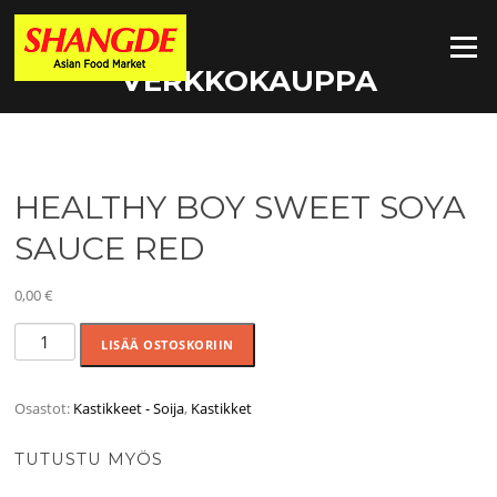
Siirry
suoraan
Valikko
sisältöön
VERKKOKAUPPA
HEALTHY BOY SWEET SOYA
SAUCE RED
0,00
€
HEALTHY
LISÄÄ OSTOSKORIIN
BOY
SWEET
SOYA
Osastot:
Kastikkeet - Soija
,
Kastikket
SAUCE
RED
TUTUSTU MYÖS
määrä