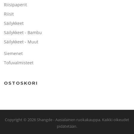
Riisipaperit
Riisit
Säilykkeet
Säilykkeet - Bambu
Säilykkeet - Muut
Siemenet
Tofuvalmisteet
OSTOSKORI
Copyright © 2026 Shangde - Aasialainen ruokakauppa. Kaikki oikeudet
pidätetään.