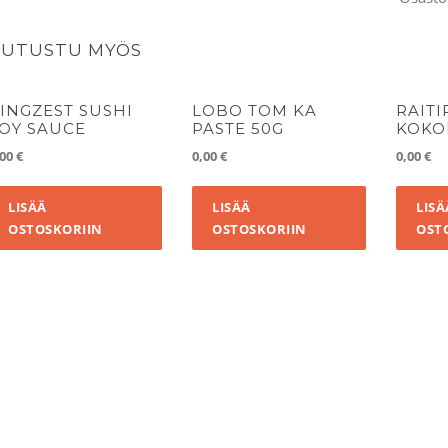
400G
määrä
TUTUSTU MYÖS
INGZEST SUSHI
LOBO TOM KA
RAITI
OY SAUCE
PASTE 50G
KOKO
,00
€
0,00
€
0,00
€
LISÄÄ
LISÄÄ
LISÄ
OSTOSKORIIN
OSTOSKORIIN
OST