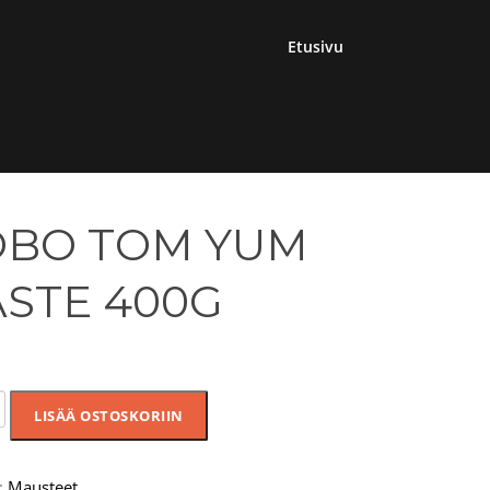
Etusivu
OBO TOM YUM
ASTE 400G
LISÄÄ OSTOSKORIIN
:
Mausteet