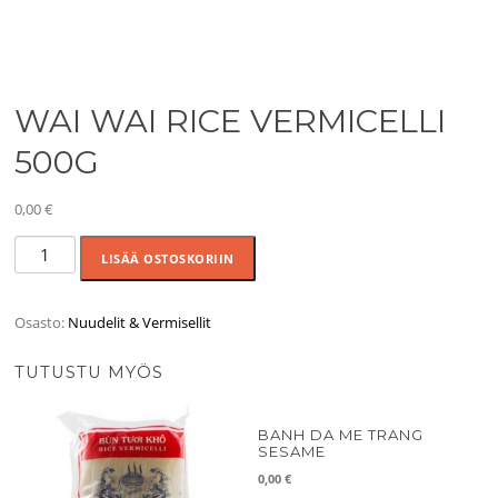
WAI WAI RICE VERMICELLI
500G
0,00
€
WAI
LISÄÄ OSTOSKORIIN
WAI
RICE
VERMICELLI
Osasto:
Nuudelit & Vermisellit
500G
määrä
TUTUSTU MYÖS
BANH DA ME TRANG
SESAME
0,00
€