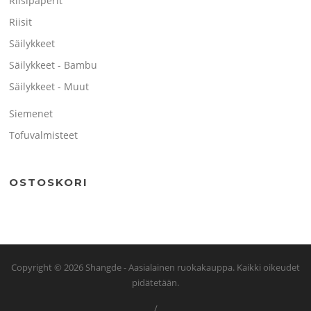
Riisipaperit
Riisit
Säilykkeet
Säilykkeet - Bambu
Säilykkeet - Muut
Siemenet
Tofuvalmisteet
OSTOSKORI
Copyright © 2026 Shangde - Aasialainen ruokakauppa. Kaikki oikeudet
pidätetään.
/