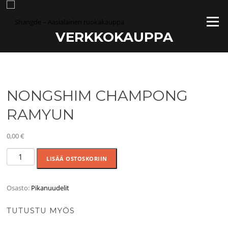
Siirry
suoraan
Valikko
sisältöön
VERKKOKAUPPA
NONGSHIM CHAMPONG
RAMYUN
0,00
€
NONGSHIM
LISÄÄ OSTOSKORIIN
CHAMPONG
RAMYUN
määrä
Osasto:
Pikanuudelit
TUTUSTU MYÖS