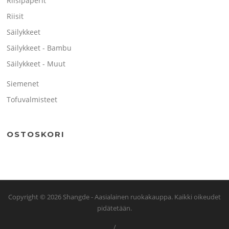
Riisipaperit
Riisit
Säilykkeet
Säilykkeet - Bambu
Säilykkeet - Muut
Siemenet
Tofuvalmisteet
OSTOSKORI
Copyright © 2026 Shangde - Aasialainen ruokakauppa. Kaikki oikeudet
pidätetään.
/