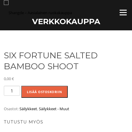
Siirry
suoraan
Valikko
sisältöön
VERKKOKAUPPA
SIX FORTUNE SALTED
BAMBOO SHOOT
0,00
€
SIX
LISÄÄ OSTOSKORIIN
FORTUNE
SALTED
BAMBOO
Osastot:
Säilykkeet
,
Säilykkeet - Muut
SHOOT
määrä
TUTUSTU MYÖS